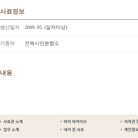
사료정보
생산일자
2009. 05. (일자미상)
기증자
전북시민분향소
내용
사료관 소개
마이 아카이브
저작권 
업무 소개
내가 본 사료
개인정