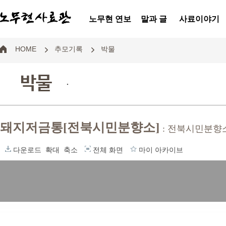
노무현 연보
말과 글
사료이야기
HOME
추모기록
박물
박물
.
돼지저금통[전북시민분향소]
: 전북시민분향
다운로드
확대
축소
전체 화면
마이 아카이브