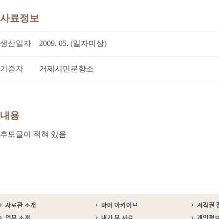
사료정보
생산일자
2009. 05. (일자미상)
기증자
거제시민분향소
내용
추모글이 적혀 있음
사료관 소개
마이 아카이브
저작권 
업무 소개
내가 본 사료
개인정