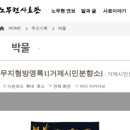
노무현 연보
말과 글
사료이야기
HOME
추모기록
박물
박물
.
무지형방명록1[거제시민분향소]
: 거제시
다운로드
확대
축소
전체 화면
마이 아카이브