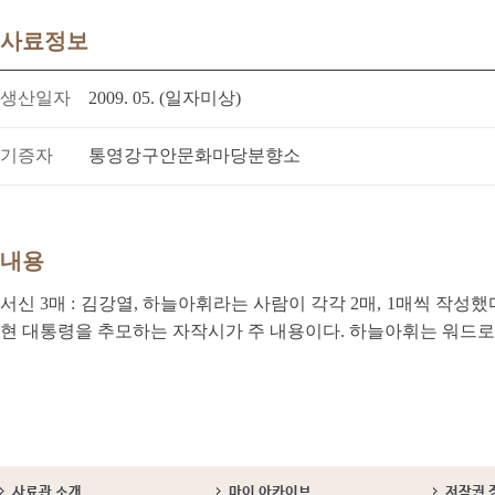
사료정보
생산일자
2009. 05. (일자미상)
기증자
통영강구안문화마당분향소
내용
서신 3매 : 김강열, 하늘아휘라는 사람이 각각 2매, 1매씩 작성
현 대통령을 추모하는 자작시가 주 내용이다. 하늘아휘는 워드로
사료관 소개
마이 아카이브
저작권 