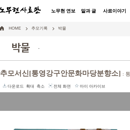
노무현 연보
말과 글
사료이야기
HOME
추모기록
박물
박물
.
추모서신[통영강구안문화마당분향소]
:
다운로드
확대
축소
전체 화면
마이 아카이브