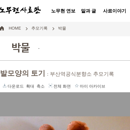
노무현 연보
말과 글
사료이야기
HOME
추모기록
박물
박물
.
발모양의 토기
: 부산역공식분향소 추모기록
다운로드
확대
축소
전체 화면
마이 아카이브