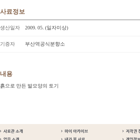
사료정보
생산일자
2009. 05. (일자미상)
기증자
부산역공식분향소
내용
흙으로 만든 발모양의 토기
사료관 소개
마이 아카이브
저작권 
업무 소개
내가 본 사료
개인정