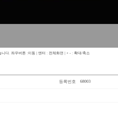
 좌우버튼 :이동 | 엔터 : 전체화면 | + - : 확대/축소
68003
등록번호