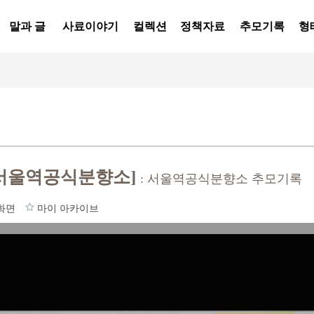
말과 글
사료이야기
컬렉션
정책자료
추모기록
형
[서울역공식분향소]
: 서울역공식분향소 추모기록
화면
마이 아카이브