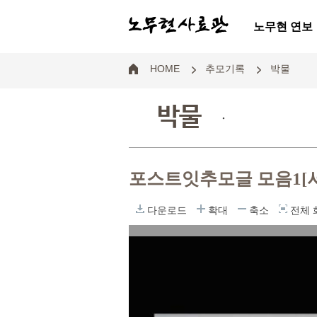
노무현 연보
HOME
추모기록
박물
박물
.
포스트잇추모글 모음1
다운로드
확대
축소
전체 