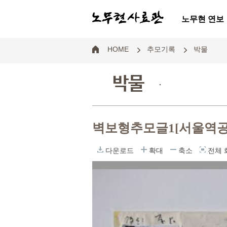
노무현 연보
HOME
추모기록
박물
박물
.
벽보형추모글1[서울역
다운로드
확대
축소
전체 