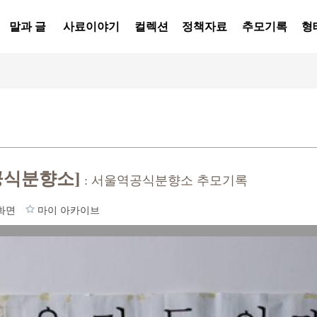
말과 글
사료이야기
컬렉션
정책자료
추모기록
형
공식분향소]
: 서울역공식분향소 추모기록
화면
마이 아카이브