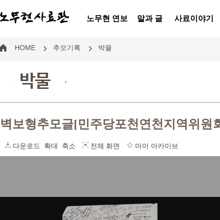
노무현 연보
말과 글
사료이야기
HOME
추모기록
박물
박물
.
벽보형추모글[민주당포천연천지역위원
다운로드
확대
축소
전체 화면
마이 아카이브