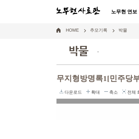
노무현 연보
HOME
추모기록
박물
박물
.
무지형방명록1[민주당
다운로드
확대
축소
전체 