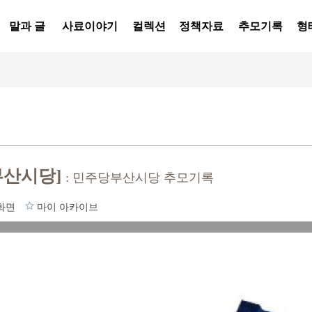
말과 글
사료이야기
컬렉션
정책자료
추모기록
형
부산시당]
: 민주당부산시당 추모기록
화면
마이 아카이브