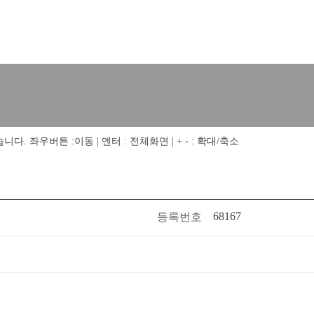
 좌우버튼 :이동 | 엔터 : 전체화면 | + - : 확대/축소
68167
등록번호