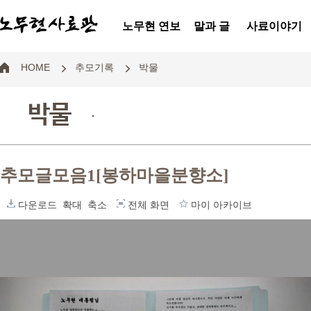
노무현 연보
말과 글
사료이야기
HOME
추모기록
박물
박물
.
추모글모음1[봉하마을분향소]
다운로드
확대
축소
전체 화면
마이 아카이브