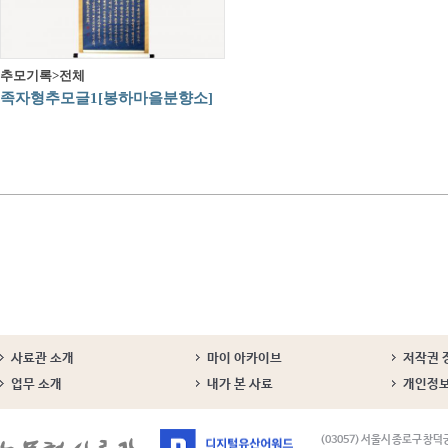
추모기록>전체
족자형추모글1[봉하마을분향소]
사료관 소개
마이 아카이브
저작권 
업무 소개
내가 본 사료
개인정
(03057) 서울시 종로구 창덕