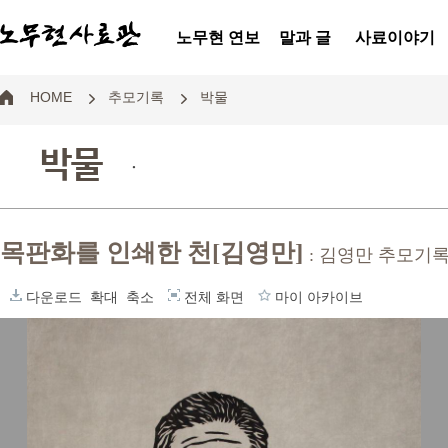
노무현 연보
말과 글
사료이야기
HOME
추모기록
박물
박물
.
목판화를 인쇄한 천[김영만]
: 김영만 추모기
다운로드
확대
축소
전체 화면
마이 아카이브