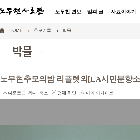
노무현 연보
말과 글
사료이야기
HOME
추모기록
박물
박물
.
노무현추모의밤 리플렛외[LA시민분향소
다운로드
확대
축소
전체 화면
마이 아카이브