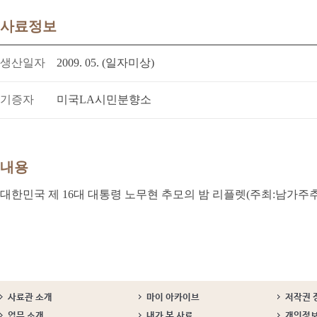
사료정보
생산일자
2009. 05. (일자미상)
기증자
미국LA시민분향소
내용
대한민국 제 16대 대통령 노무현 추모의 밤 리플렛(주최:남가주추모위
사료관 소개
마이 아카이브
저작권 
업무 소개
내가 본 사료
개인정