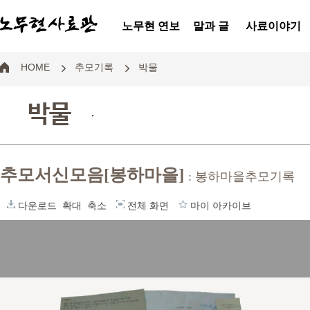
노무현 연보
말과 글
사료이야기
HOME
추모기록
박물
박물
.
추모서신모음[봉하마을]
: 봉하마을추모기록
다운로드
확대
축소
전체 화면
마이 아카이브