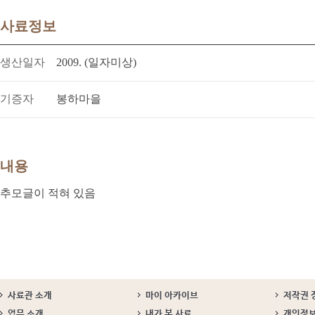
사료정보
생산일자
2009. (일자미상)
기증자
봉하마을
내용
추모글이 적혀 있음
사료관 소개
마이 아카이브
저작권 
업무 소개
내가 본 사료
개인정