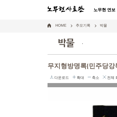
노무현 연보
HOME
추모기록
박물
박물
.
무지형방명록[민주당강북
다운로드
확대
축소
전체 