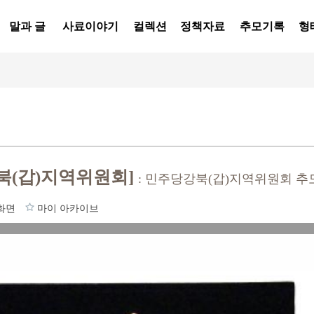
말과 글
사료이야기
컬렉션
정책자료
추모기록
형
(갑)지역위원회]
: 민주당강북(갑)지역위원회 
화면
마이 아카이브