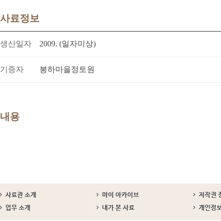
사료정보
생산일자
2009. (일자미상)
기증자
봉하마을정토원
내용
사료관 소개
마이 아카이브
저작권 
업무 소개
내가 본 사료
개인정