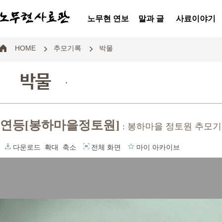
노무현 연보
말과 글
사료이야기
HOME
추모기록
박물
박물
.
연등[봉하마을정토원]
: 봉하마을 정토원 추모
다운로드
확대
축소
전체 화면
마이 아카이브