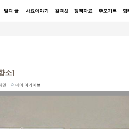
말과 글
사료이야기
컬렉션
정책자료
추모기록
형
향소]
화면
마이 아카이브