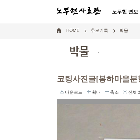
노무현 연보
HOME
추모기록
박물
박물
.
코팅사진글[봉하마을분
다운로드
확대
축소
전체 