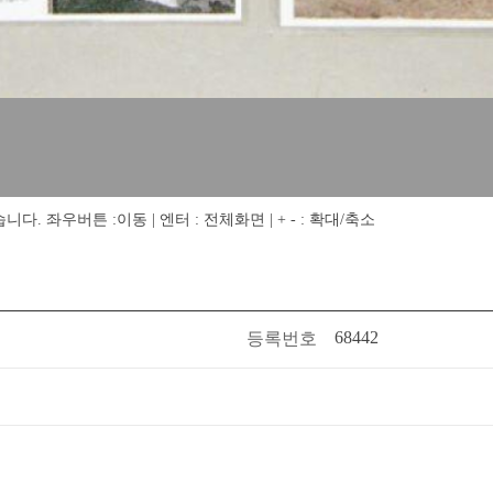
 좌우버튼 :이동 | 엔터 : 전체화면 | + - : 확대/축소
68442
등록번호