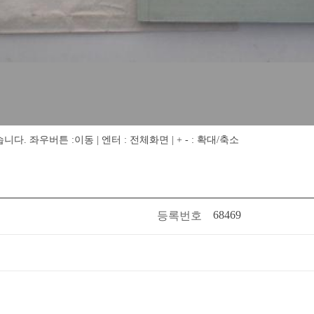
 좌우버튼 :이동 | 엔터 : 전체화면 | + - : 확대/축소
68469
등록번호