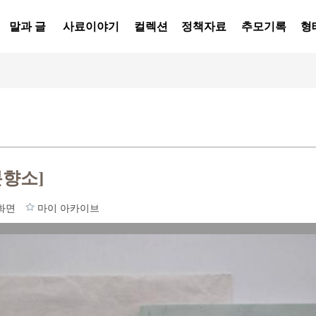
말과 글
사료이야기
컬렉션
정책자료
추모기록
형
분향소]
화면
마이 아카이브