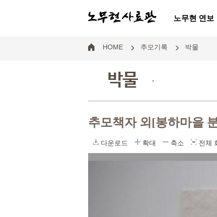
노무현 연보
HOME
추모기록
박물
박물
.
추모책자 외[봉하마을 
다운로드
확대
축소
전체 