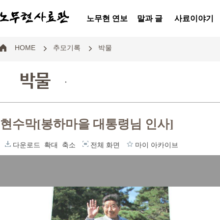
노무현 연보
말과 글
사료이야기
HOME
추모기록
박물
박물
.
현수막[봉하마을 대통령님 인사]
다운로드
확대
축소
전체 화면
마이 아카이브