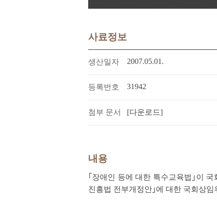
사료정보
2007.05.01.
생산일자
31942
등록번호
첨부 문서
[다운로드]
내용
｢장애인 등에 대한 특수교육법｣이 국회
진흥법 전부개정안｣에 대한 국회상임위