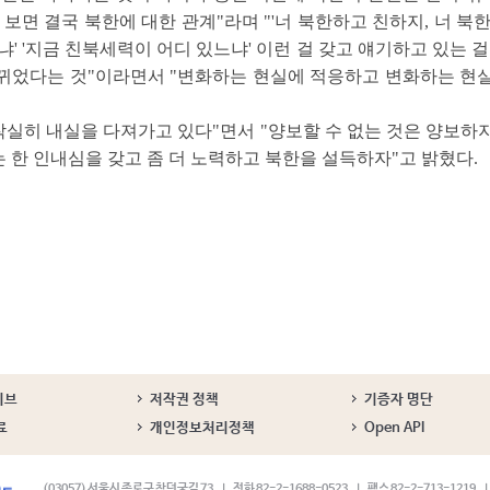
면 결국 북한에 대한 관계"라며 "'너 북한하고 친하지, 너 북한 
냐' '지금 친북세력이 어디 있느냐' 이런 걸 갖고 얘기하고 있는 
 바뀌었다는 것"이라면서 "변화하는 현실에 적응하고 변화하는 현
 착실히 내실을 다져가고 있다"면서 "양보할 수 없는 것은 양보하
 한 인내심을 갖고 좀 더 노력하고 북한을 설득하자"고 밝혔다.
이브
저작권 정책
기증자 명단
료
개인정보처리정책
Open API
(03057) 서울시 종로구 창덕궁길 73
전화 82-2-1688-0523
팩스 82-2-713-1219