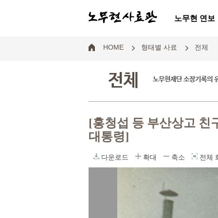
노무현 연보
HOME
형태별 사료
전체
전체
노무현재단 소장기록의 
[홍청섭 등 부산상고 
대통령]
다운로드
확대
축소
전체 