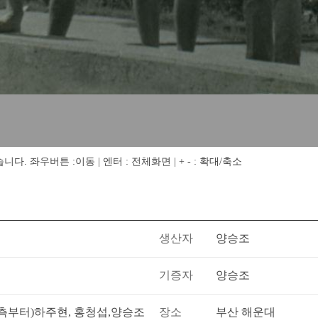
 좌우버튼 :이동 | 엔터 : 전체화면 | + - : 확대/축소
생산자
양승조
기증자
양승조
좌측부터)하주현, 홍청섭,양승조
장소
부산 해운대