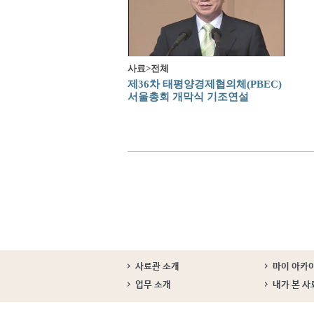
사료>전체
제36차 태평양경제협의체(PBEC)
서울총회 개막식 기조연설
사료관 소개
마이 아카
업무 소개
내가 본 사