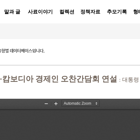
말과 글
사료이야기
컬렉션
정책자료
추모기록
형
유형별 데이터베이스입니다.
한·캄보디아 경제인 오찬간담회 연설
: 대통