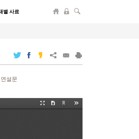
태별 사료
령 연설문