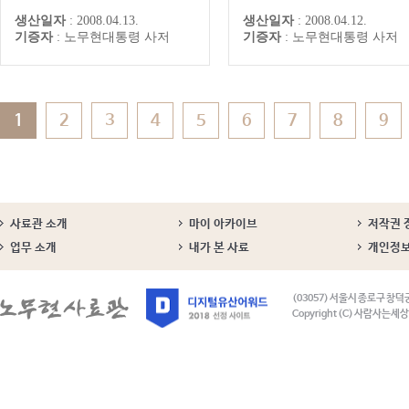
문재인 전 비서실장
전 대통령
생산일자
:
2008.04.13.
생산일자
:
2008.04.12.
기증자
:
노무현대통령 사저
기증자
:
노무현대통령 사저
1
2
3
4
5
6
7
8
9
사료관 소개
마이 아카이브
저작권 
업무 소개
내가 본 사료
개인정
(03057) 서울시 종로구 창덕
Copyright (C) 사람사는세