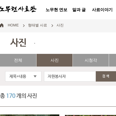
노무현 연보
말과 글
사료이야기
HOME
형태별 사료
사진
사진
.
전체
사진
시청각
제목+내용
검색
총
170
개의 사진