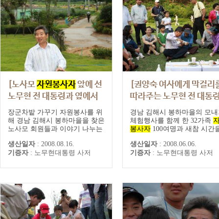
[노사모
자원봉사자
앞에 선
[권양숙 여사에게 막걸리
노무현 전 대통령과 옆에서
따라주는 노무현 전 대통령
장난치는 손녀 서은 양]
장군차밭 가꾸기 자원봉사를 위
경남 김해시 봉하마을의 모내
해 경남 김해시 봉하마을을 찾은
체험행사를 함께 한 32가족
노사모 회원들과 이야기 나누는
봉사자
100여명과 새참 시간
노무현 전 대통령과 옆에서 장난
갖는 노무현 전 대통령 내외
생산일자
:
2008.08.16.
생산일자
:
2008.06.06.
치는 손녀 노서은 양
기증자
:
노무현대통령 사저
기증자
:
노무현대통령 사저