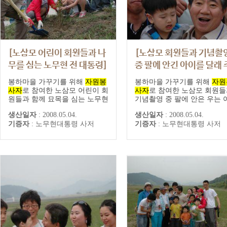
[노삼모 어린이 회원들과 나
[노삼모 회원들과 기념촬
무를 심는 노무현 전 대통령]
중 팔에 안긴 아이를 달래 
는 노무현 전 대통령]
봉하마을 가꾸기를 위해
자원봉
봉하마을 가꾸기를 위해
자원
사자
로 참여한 노삼모 어린이 회
사자
로 참여한 노삼모 회원
원들과 함께 묘목을 심는 노무현
기념촬영 중 팔에 안은 우는 
전 대통령
린아이를 달래는 노무현 전 
생산일자
:
2008.05.04.
생산일자
:
2008.05.04.
령
기증자
:
노무현대통령 사저
기증자
:
노무현대통령 사저