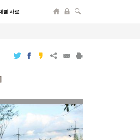
태별 사료
]