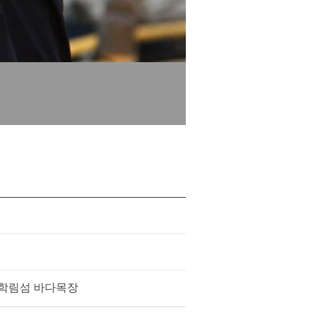
 학림섬 바다목장