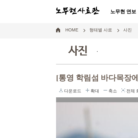
노무현 연보
HOME
형태별 사료
사진
사진
.
[통영 학림섬 바다목장에
다운로드
확대
축소
전체 