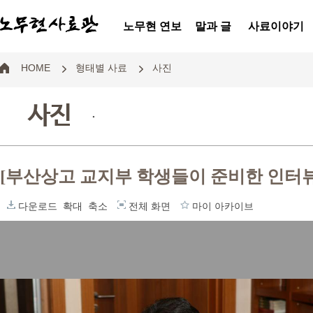
노무현 연보
말과 글
사료이야기
HOME
형태별 사료
사진
사진
.
[부산상고 교지부 학생들이 준비한 인터뷰
다운로드
확대
축소
전체 화면
마이 아카이브