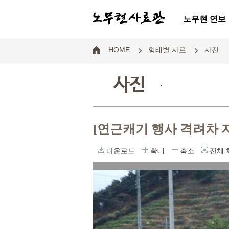
노무현 연보
HOME
형태별 사료
사진
사진
.
[연근캐기 행사 격려차 
다운로드
확대
축소
전체 