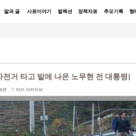
말과 글
사료이야기
컬렉션
정책자료
추모기록
형
자전거 타고 밭에 나온 노무현 전 대통령]
화면
마이 아카이브