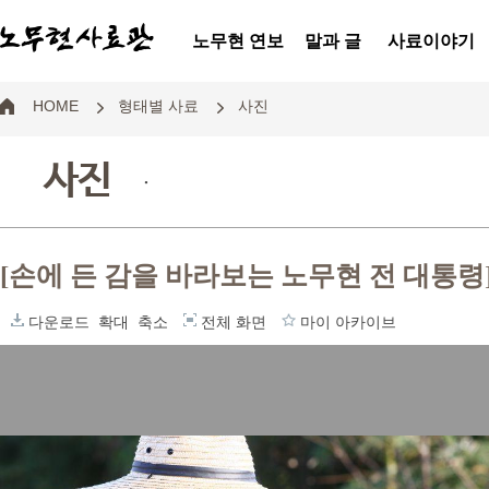
노무현 연보
말과 글
사료이야기
HOME
형태별 사료
사진
사진
.
[손에 든 감을 바라보는 노무현 전 대통령
다운로드
확대
축소
전체 화면
마이 아카이브