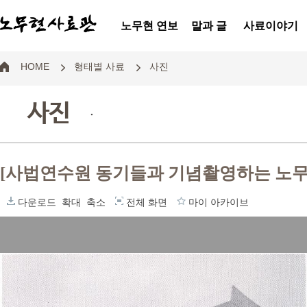
노무현 연보
말과 글
사료이야기
HOME
형태별 사료
사진
사진
.
[사법연수원 동기들과 기념촬영하는 노무
다운로드
확대
축소
전체 화면
마이 아카이브