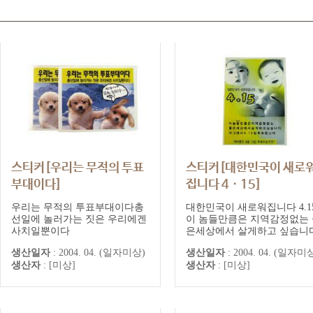
스티커[우리는 무적의 투표
스티커[대한민국이 새로
부대이다]
집니다 4ㆍ15]
우리는 무적의 투표부대이다총
대한민국이 새로워집니다 4.1
선일에 놀러가는 짓은 우리에겐
이 놈들만큼은 지역감정없는 
사치일뿐이다
은세상에서 살게하고 싶습니
저 그래서 4.15일 투표합니다
생산일자
:
2004. 04. (일자미상)
생산일자
:
2004. 04. (일자미
러분도 4월15일 투표하실거죠
생산자
:
[미상]
생산자
:
[미상]