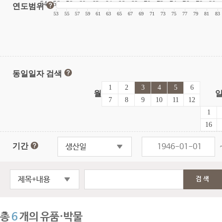
54
56
58
60
62
64
66
68
70
72
74
76
78
80
연도범위
|
|
|
|
|
|
|
|
|
|
|
|
|
|
|
|
53
55
57
59
61
63
65
67
69
71
73
75
77
79
81
83
동일일자 검색
1
2
3
4
5
6
월
7
8
9
10
11
12
1
16
기간
생산일
제목+내용
검색
총
6
개의 유품·박물