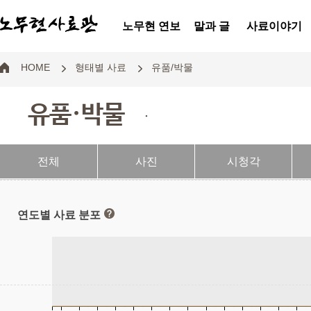
노무현 연보
말과 글
사료이야기
HOME
형태별 사료
유품/박물
유품·박물
.
전체
사진
시청각
연도별 사료 분포