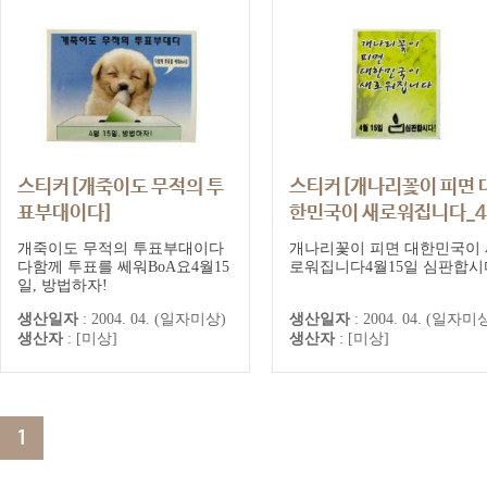
스티커[개죽이도 무적의 투
스티커[개나리꽃이 피면 
표부대이다]
한민국이 새로워집니다_
15일 심판합시다!]
개죽이도 무적의 투표부대이다
개나리꽃이 피면 대한민국이 
다함께 투표를 쎄워BoA요4월15
로워집니다4월15일 심판합시
일, 방법하자!
생산일자
:
2004. 04. (일자미상)
생산일자
:
2004. 04. (일자미
생산자
:
[미상]
생산자
:
[미상]
1