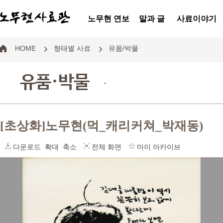
노무현 연보
말과 글
사료이야기
HOME
형태별 사료
유품/박물
유품·박물
.
[초상화]노무현(먹_캐리커쳐_박재동)
다운로드
확대
축소
전체 화면
마이 아카이브