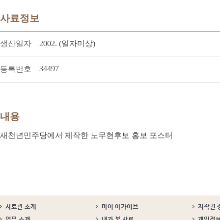
사료정보
생산일자
2002. (일자미상)
34497
등록번호
내용
새천년민주당에서 제작한 노무현후보 홍보 포스터
사료관 소개
마이 아카이브
저작권 
업무 소개
내가 본 사료
개인정