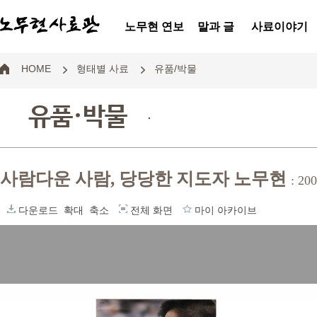
노무현 연보
말과 글
사료이야기
HOME
형태별 사료
유품/박물
유품·박물
.
사람다운 사람, 당당한 지도자 노무현
: 
다운로드
확대
축소
전체 화면
마이 아카이브