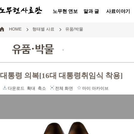
노무현 연보
말과 글
사료이야기
HOME
형태별 사료
유품/박물
유품·박물
.
대통령 의복[16대 대통령취임식 착용]
다운로드
확대
축소
전체 화면
마이 아카이브