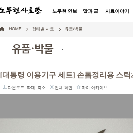
노무현 연보
말과 글
사료이야기
HOME
형태별 사료
유품/박물
유품·박물
.
[대통령 이용기구 세트] 손톱정리용 스틱
다운로드
확대
축소
전체 화면
마이 아카이브