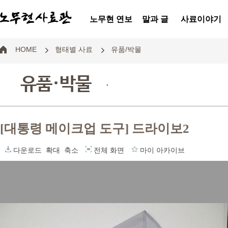
노무현 연보
말과 글
사료이야기
HOME
형태별 사료
유품/박물
유품·박물
.
[대통령 메이크업 도구] 드라이보2
다운로드
확대
축소
전체 화면
마이 아카이브