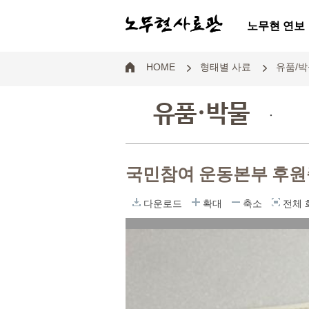
노무현 연보
HOME
형태별 사료
유품/박
유품·박물
.
국민참여 운동본부 후
다운로드
확대
축소
전체 