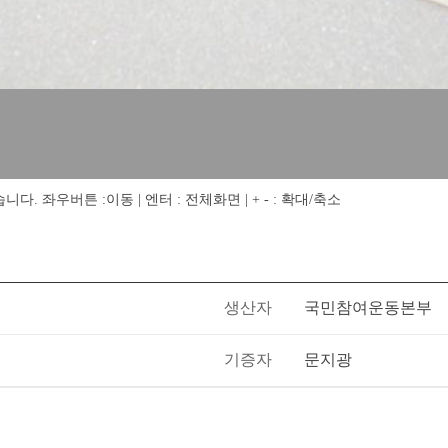
 좌우버튼 :이동 | 엔터 : 전체화면 | + - : 확대/축소
생산자
국민참여운동본부
기증자
문지광