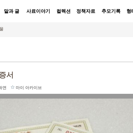
말과 글
사료이야기
컬렉션
정책자료
추모기록
형
물
원증서
화면
마이 아카이브