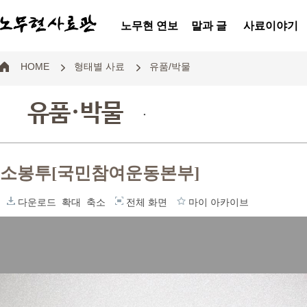
노무현 연보
말과 글
사료이야기
HOME
형태별 사료
유품/박물
유품·박물
.
소봉투[국민참여운동본부]
다운로드
확대
축소
전체 화면
마이 아카이브