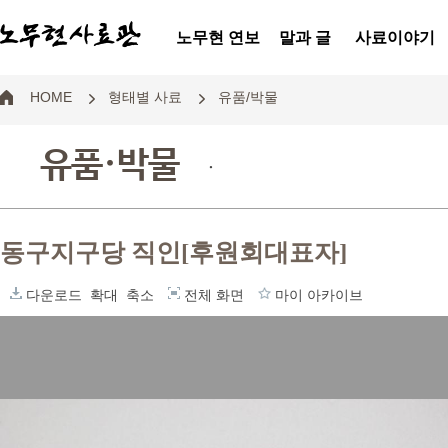
노무현 연보
말과 글
사료이야기
HOME
형태별 사료
유품/박물
유품·박물
.
동구지구당 직인[후원회대표자]
다운로드
확대
축소
전체 화면
마이 아카이브