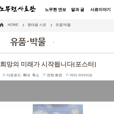
노무현 연보
말과 글
사료이야기
HOME
형태별 사료
유품/박물
유품·박물
.
희망의 미래가 시작됩니다[포스터]
다운로드
확대
축소
전체 화면
마이 아카이브