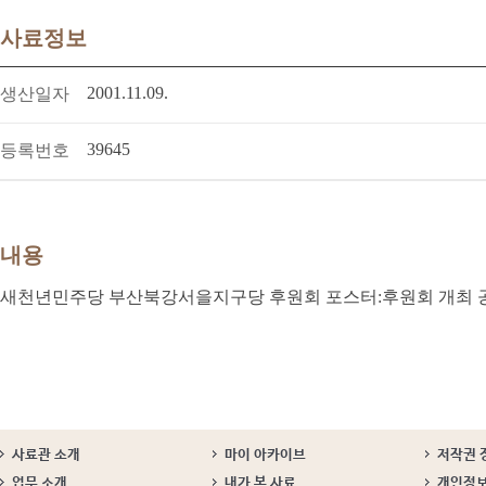
사료정보
2001.11.09.
생산일자
39645
등록번호
내용
새천년민주당 부산북강서을지구당 후원회 포스터:후원회 개최 
사료관 소개
마이 아카이브
저작권 
업무 소개
내가 본 사료
개인정