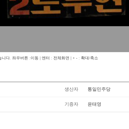
 좌우버튼 :이동 | 엔터 : 전체화면 | + - : 확대/축소
생산자
통일민주당
기증자
윤태영