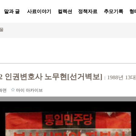
말과 글
사료이야기
컬렉션
정책자료
추모기록
형
물
2 인권변호사 노무현[선거벽보]
: 1988년 
화면
마이 아카이브