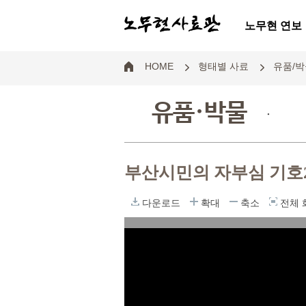
노무현 연보
HOME
형태별 사료
유품/박
유품·박물
.
부산시민의 자부심 기호
다운로드
확대
축소
전체 