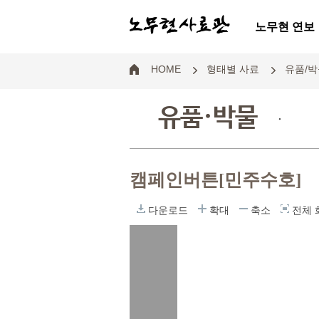
노무현 연보
HOME
형태별 사료
유품/박
유품·박물
.
캠페인버튼[민주수호]
다운로드
확대
축소
전체 