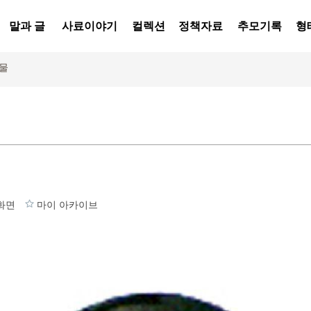
말과 글
사료이야기
컬렉션
정책자료
추모기록
형
물
화면
마이 아카이브