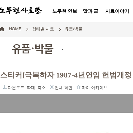
노무현 연보
말과 글
사료이야기
HOME
형태별 사료
유품/박물
유품·박물
.
스티커[극복하자 1987-4년연임 헌법개정
다운로드
확대
축소
전체 화면
마이 아카이브