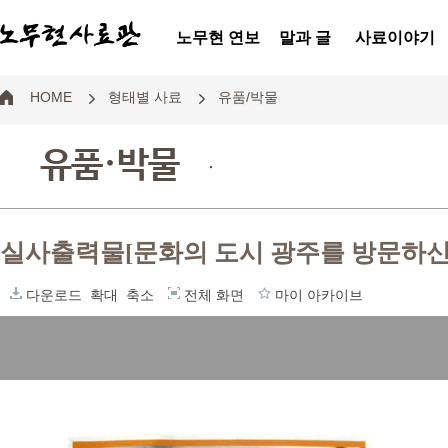
노무현 연보
말과 글
사료이야기
HOME
형태별 사료
유품/박물
유품·박물
.
실사출력물[문화의 도시 광주를 방문하
다운로드
확대
축소
전체 화면
마이 아카이브