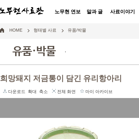
노무현 연보
말과 글
사료이야기
HOME
형태별 사료
유품/박물
유품·박물
.
희망돼지 저금통이 담긴 유리항아리
다운로드
확대
축소
전체 화면
마이 아카이브