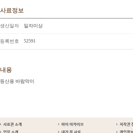
사료정보
생산일자
일자미상
52591
등록번호
내용
등산용 바람막이
사료관 소개
마이 아카이브
저작권 
업무 소개
내가 본 사료
개인정