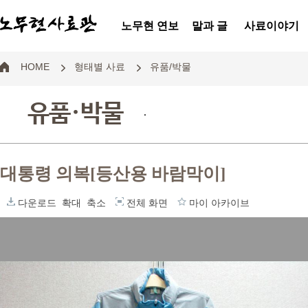
노무현 연보
말과 글
사료이야기
HOME
형태별 사료
유품/박물
유품·박물
.
대통령 의복[등산용 바람막이]
다운로드
확대
축소
전체 화면
마이 아카이브