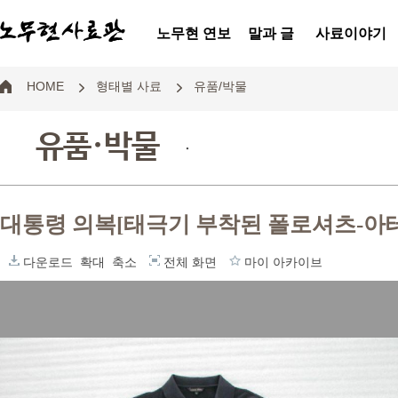
노무현 연보
말과 글
사료이야기
HOME
형태별 사료
유품/박물
유품·박물
.
대통령 의복[태극기 부착된 폴로셔츠-아
다운로드
확대
축소
전체 화면
마이 아카이브