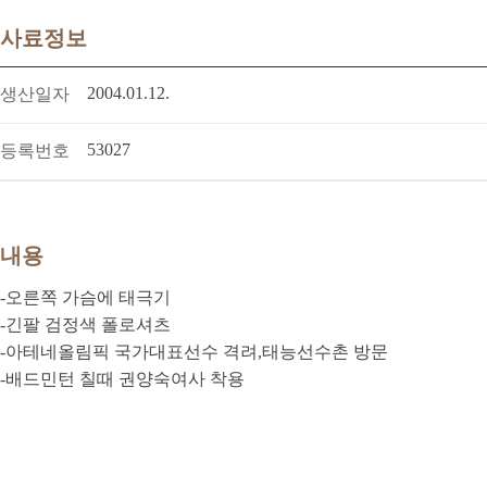
사료정보
2004.01.12.
생산일자
53027
등록번호
내용
-오른쪽 가슴에 태극기
-긴팔 검정색 폴로셔츠
-아테네올림픽 국가대표선수 격려,태능선수촌 방문
-배드민턴 칠때 권양숙여사 착용