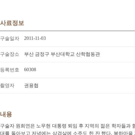
사료정보
2011-11-03
구술일자
구술장소
부산 금정구 부산대학교 산학협동관
60308
등록번호
촬영자
권용협
내용
구술자 원희연은 노무현 대통령 퇴임 후 지역의 젊은 학자들과 
대를 돌아보고 저녁에는 삼겹살에 소주도 한 잔 했다. 봉하마을 