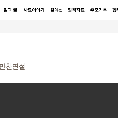
말과 글
사료이야기
컬렉션
정책자료
추모기록
형
 만찬연설