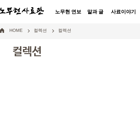
노무현 연보
말과 글
사료이야기
HOME
컬렉션
컬렉션
컬렉션