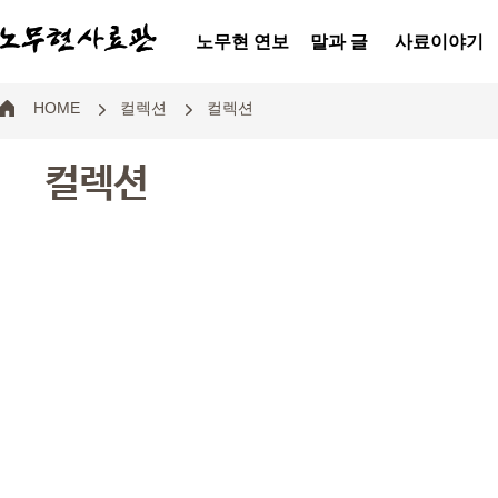
노무현 연보
말과 글
사료이야기
HOME
컬렉션
컬렉션
컬렉션